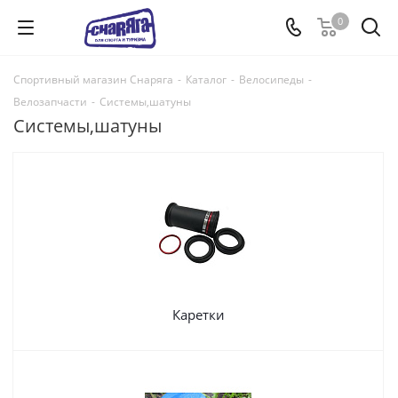
0
Спортивный магазин Снаряга
-
Каталог
-
Велосипеды
-
Велозапчасти
-
Системы,шатуны
Системы,шатуны
Каретки