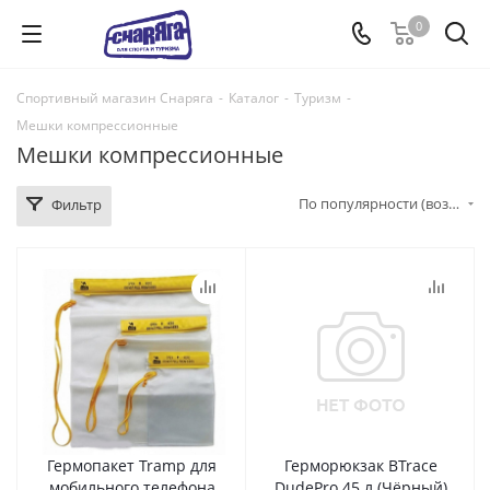
0
Спортивный магазин Снаряга
-
Каталог
-
Туризм
-
Мешки компрессионные
Мешки компрессионные
По популярности (возрастание)
Фильтр
Гермопакет Tramp для
Герморюкзак BTrace
мобильного телефона
DudePro 45 л (Чёрный)