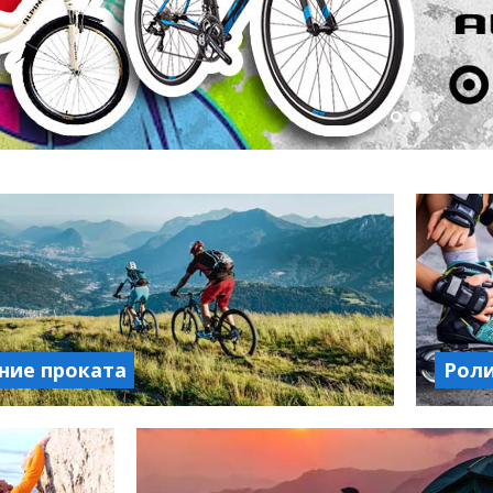
ние проката
Рол