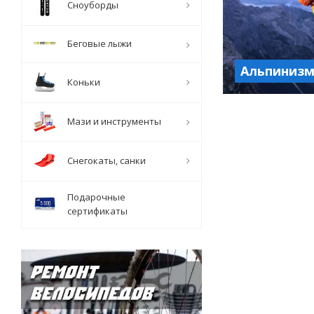
Сноуборды
Беговые лыжи
Альпиниз
Коньки
Мази и инструменты
Снегокаты, санки
Подарочные
сертификаты