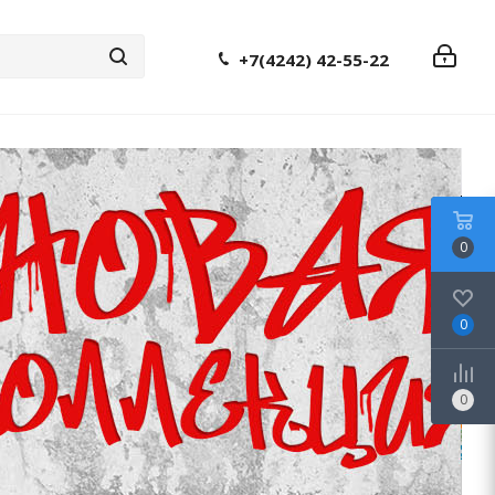
+7(4242) 42-55-22
0
0
0