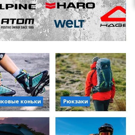
иковые коньки
Рюкзаки