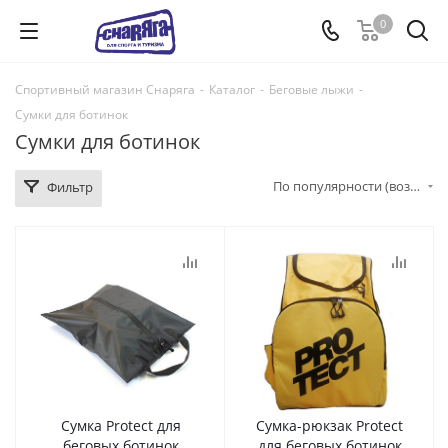
0
Спортивный магазин Снаряга
-
Каталог
-
Беговые лыжи
-
Сумки для ботинок
Сумки для ботинок
По популярности (возрастание)
Фильтр
Сумка Protect для
Сумка-рюкзак Protect
беговых ботинок
для беговых ботинок