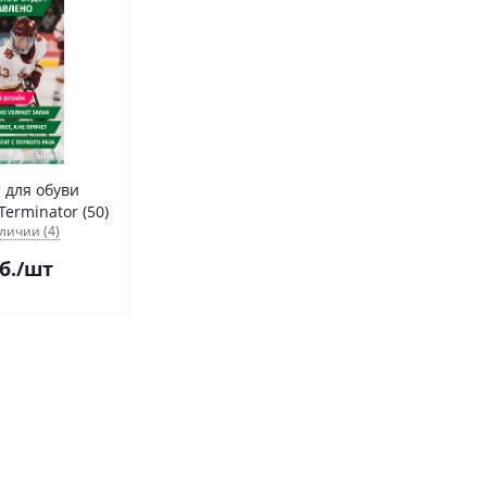
 для обуви
Sibearian Odor Terminator (50)
личии (4)
б.
/шт