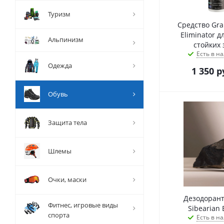
Туризм
Средство Gra
Eliminator д
Альпинизм
стойких 
Есть в на
Одежда
1 350
р
Обувь
Защита тела
Шлемы
Очки, маски
Дезодорант
Фитнес, игровые виды
Sibearian 
спорта
Есть в на