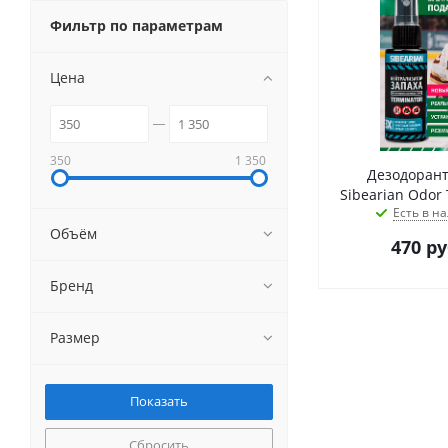
Фильтр по параметрам
Цена
350
1 350
Дезодорант
Есть в на
Объём
470
ру
Бренд
Размер
Сбросить