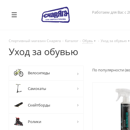
Работаем для Вас с 2
Спортивный магазин Снаряга
-
Каталог
-
Обувь
-
Уход за обувью
Уход за обувью
По популярности (в
Велосипеды
Самокаты
Скейтборды
Ролики