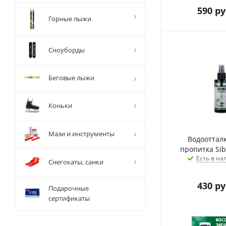
590
ру
Горные лыжи
Сноуборды
Беговые лыжи
Коньки
Мази и инструменты
Водооттал
пропитка Sib
Есть в на
Снегокаты, санки
430
ру
Подарочные
сертификаты