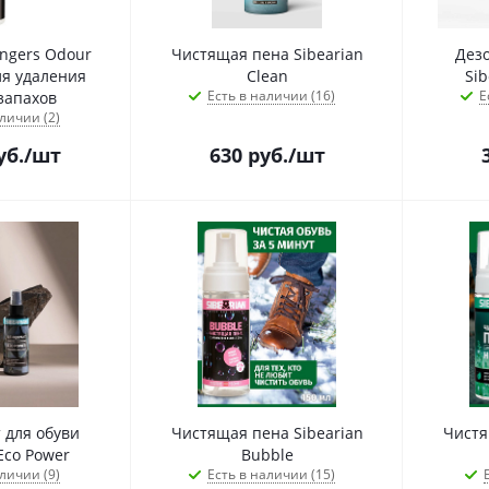
ngers Odour
Чистящая пена Sibearian
Дезо
ля удаления
Clean
Sib
Есть в наличии (16)
Е
запахов
личии (2)
уб.
/шт
630
руб.
/шт
 для обуви
Чистящая пена Sibearian
Чистя
Eco Power
Bubble
личии (9)
Есть в наличии (15)