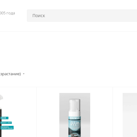
005 года
озрастание)