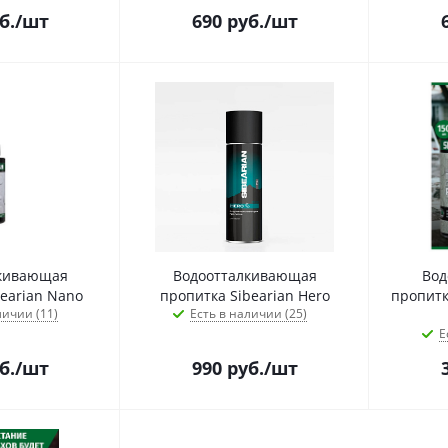
б.
/шт
690
руб.
/шт
кивающая
Водоотталкивающая
Вод
earian Nano
пропитка Sibearian Hero
пропитка
личии (11)
Есть в наличии (25)
Е
б.
/шт
990
руб.
/шт