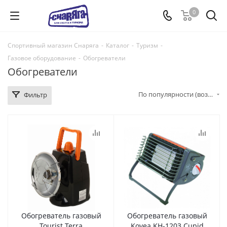
0
Спортивный магазин Снаряга
-
Каталог
-
Туризм
-
Газовое оборудование
-
Обогреватели
Обогреватели
По популярности (возрастание)
Фильтр
Обогреватель газовый
Обогреватель газовый
Tourist Terra
Kovea KH-1203 Cupid