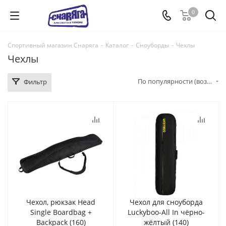
0
Спортивный магазин Снаряга
-
Каталог
-
Сноуборды
-
Чехлы
Чехлы
По популярности (возрастание)
Фильтр
Чехол, рюкзак Head
Чехол для сноуборда
Single Boardbag +
Luckyboo-All In чёрно-
Backpack (160)
жёлтый (140)