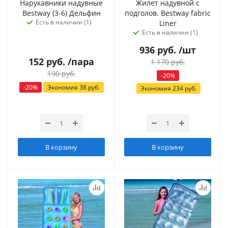
Нарукавники надувные
Жилет надувной с
Bestway (3-6) Дельфин
подголов. Bestway fabric
Есть в наличии (1)
Liner
Есть в наличии (1)
936
руб.
/шт
152
руб.
/пара
1 170
руб.
190
руб.
-
20
%
-
20
%
Экономия
38
руб.
Экономия
234
руб.
В корзину
В корзину