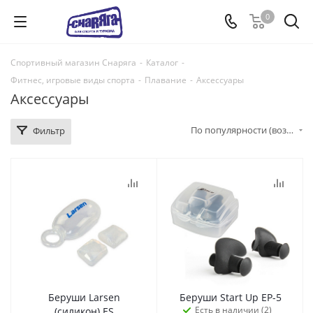
0
Спортивный магазин Снаряга
-
Каталог
-
Фитнес, игровые виды спорта
-
Плавание
-
Аксессуары
Аксессуары
По популярности (возрастание)
Фильтр
Беруши Larsen
Беруши Start Up EP-5
Есть в наличии (2)
(силикон) ES