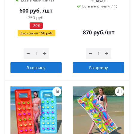
Есть в наличии (2)
HLAB-01
Есть в наличии (11)
600
руб.
/шт
750
руб.
-
20
%
870
руб.
/шт
Экономия
150
руб.
В корзину
В корзину