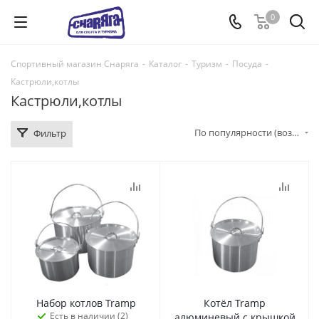
0
Спортивный магазин Снаряга
-
Каталог
-
Туризм
-
Посуда
-
Кастрюли,котлы
Кастрюли,котлы
По популярности (возрастание)
Фильтр
Набор котлов Tramp
Котёл Tramp
Есть в наличии (2)
алюминевый с крышкой