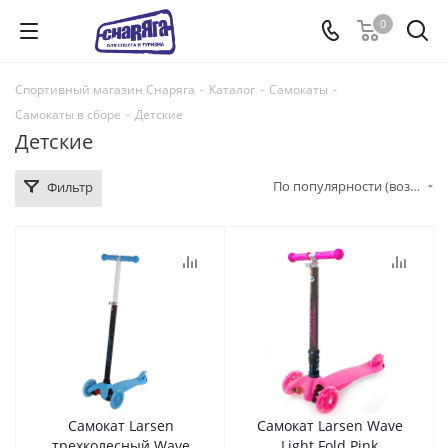
0
Спортивный магазин Снаряга
-
Каталог
-
Самокаты
-
Самокаты в сборе
-
Детские
Детские
По популярности (возрастание)
Фильтр
Самокат Larsen
Самокат Larsen Wave
трехколесный Wave
Light Fold Pink