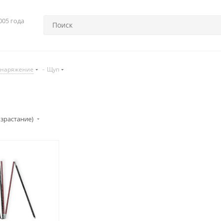
005 года
снаряжение
-
Щуп
озрастание)