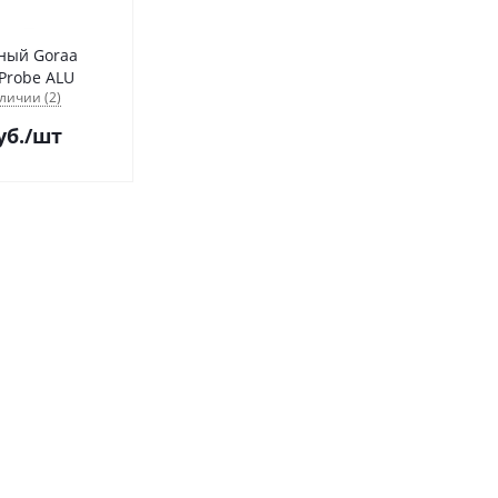
ный Goraa
Probe ALU
личии (2)
уб.
/шт