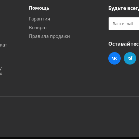
Помощь
Будьте всег
Гарантия
Возврат
Правила продажи
Оставайтес
кат
и
у
х