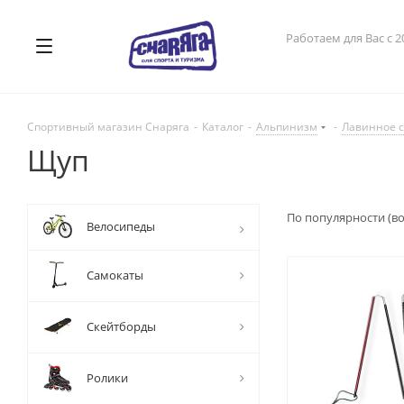
Работаем для Вас с 2
Спортивный магазин Снаряга
-
Каталог
-
Альпинизм
-
Лавинное 
Щуп
По популярности (в
Велосипеды
Самокаты
Скейтборды
Ролики