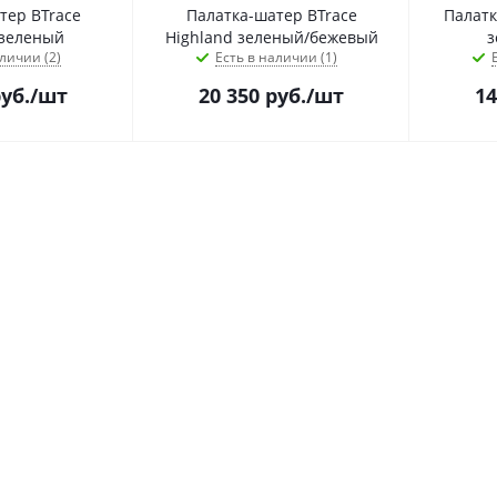
тер BTrace
Палатка-шатер BTrace
Палатк
 зеленый
Highland зеленый/бежевый
з
личии (2)
Есть в наличии (1)
уб.
/шт
20 350
руб.
/шт
14