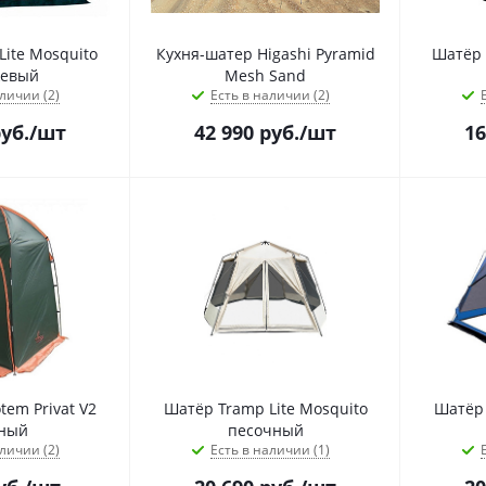
ite Mosquito
Кухня-шатер Higashi Pyramid
Шатёр 
евый
Mesh Sand
личии (2)
Есть в наличии (2)
уб.
/шт
42 990
руб.
/шт
16
tem Privat V2
Шатёр Tramp Lite Mosquito
Шатёр 
ный
песочный
личии (2)
Есть в наличии (1)