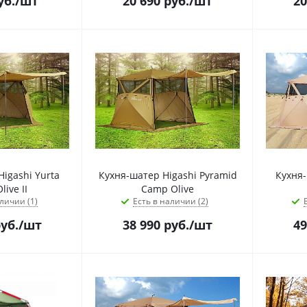
уб.
/шт
20 690
руб.
/шт
20
igashi Yurta
Кухня-шатер Higashi Pyramid
Кухня-
ive II
Camp Olive
личии (1)
Есть в наличии (2)
уб.
/шт
38 990
руб.
/шт
49