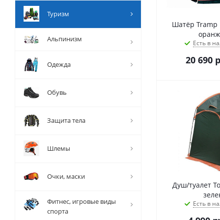
Туризм
Шатёр Tramp L
оранж
Альпинизм
Есть в на
20 690
р
Одежда
Обувь
Защита тела
Шлемы
Очки, маски
Душ/туалет To
зеле
Фитнес, игровые виды
Есть в на
спорта