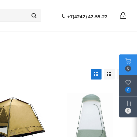
+7(4242) 42-55-22
0
0
0