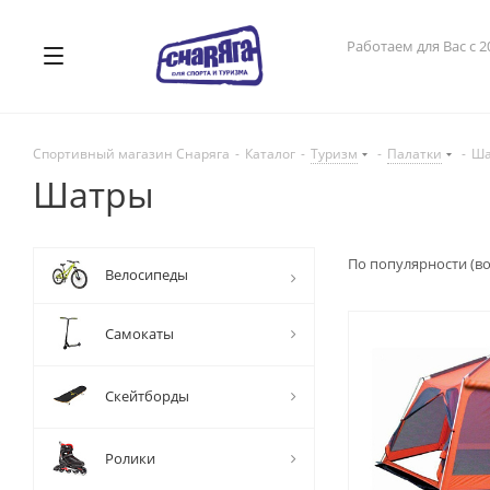
Работаем для Вас с 2
Спортивный магазин Снаряга
-
Каталог
-
Туризм
-
Палатки
-
Ша
Шатры
По популярности (в
Велосипеды
Самокаты
Скейтборды
Ролики