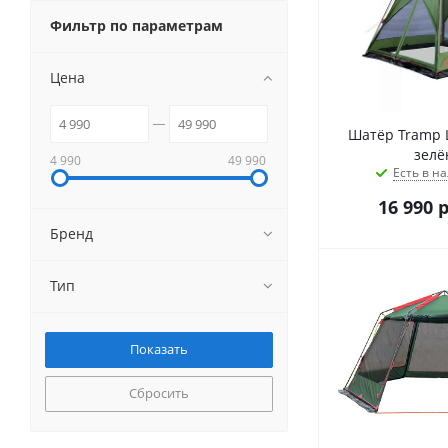
Фильтр по параметрам
Цена
Шатёр Tramp L
зелё
4 990
49 990
Есть в на
16 990
р
Бренд
Тип
Сбросить