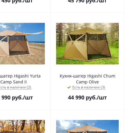
 450
руб.
/шт
45 790
руб.
/шт
шатер Higashi Yurta
Кухня-шатер Higashi Chum
Сamp Sand II
Camp Olive
Есть в наличии (2)
Есть в наличии (3)
 990
руб.
/шт
44 990
руб.
/шт