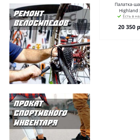
Палатка-ша
Highland
Есть в на
20 350
р