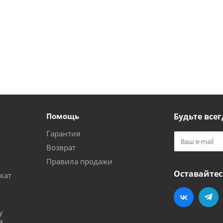
Помощь
Будьте всег
Гарантия
Возврат
Правила продажи
Оставайтес
кат
и
у
х