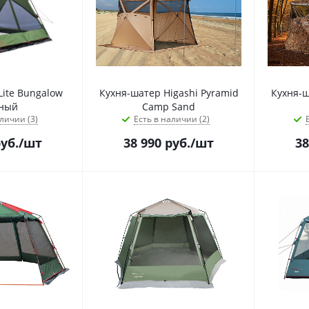
ite Bungalow
Кухня-шатер Higashi Pyramid
Кухня-ш
ный
Camp Sand
личии (3)
Есть в наличии (2)
уб.
/шт
38 990
руб.
/шт
38