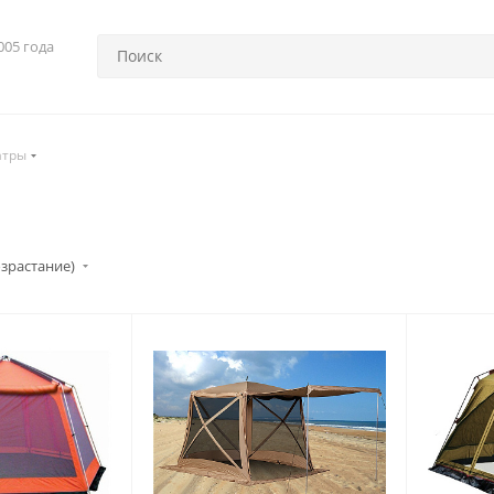
005 года
тры
озрастание)