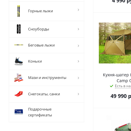
4 990
р
Горные лыжи
Сноуборды
Беговые лыжи
Коньки
Кухня-шатер H
Мази и инструменты
Сamp Ol
Есть в на
Снегокаты, санки
49 990
р
Подарочные
сертификаты