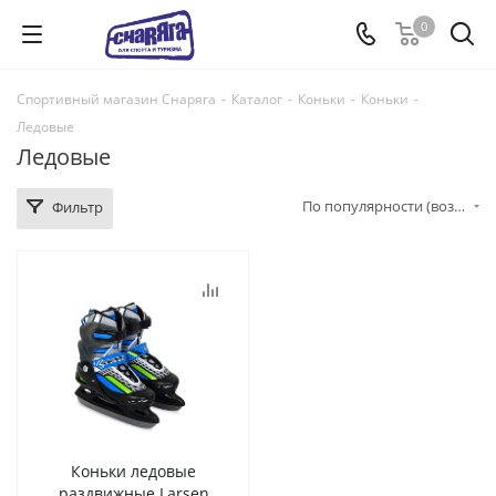
0
Спортивный магазин Снаряга
-
Каталог
-
Коньки
-
Коньки
-
Ледовые
Ледовые
По популярности (возрастание)
Фильтр
Коньки ледовые
раздвижные Larsen