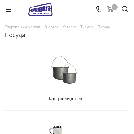
0
Спортивный магазин Снаряга
-
Каталог
-
Туризм
-
Посуда
Посуда
Кастрюли,котлы