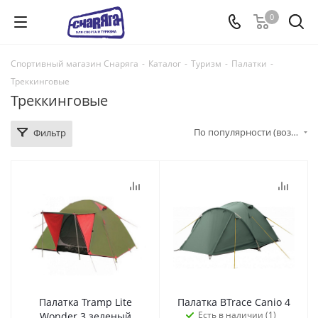
0
Спортивный магазин Снаряга
-
Каталог
-
Туризм
-
Палатки
-
Треккинговые
Треккинговые
По популярности (возрастание)
Фильтр
Палатка Tramp Lite
Палатка BTrace Canio 4
Есть в наличии (1)
Wonder 3 зеленый