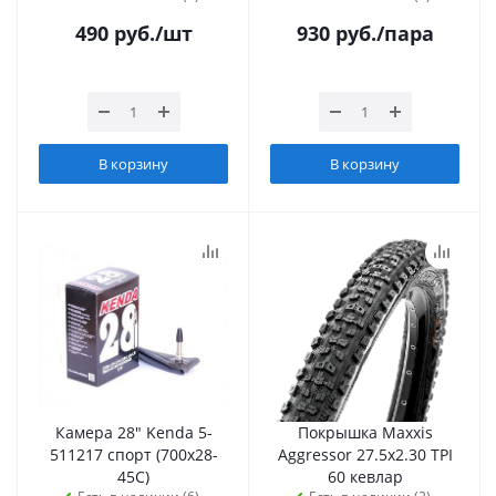
490
руб.
/шт
930
руб.
/пара
В корзину
В корзину
Камера 28" Kenda 5-
Покрышка Maxxis
511217 спорт (700х28-
Aggressor 27.5x2.30 TPI
45С)
60 кевлар