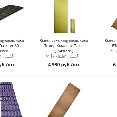
адувающийся
Ковёр самонадувающийся
Ковёр
Forester 60
Tramp Комфорт Плюс
BT
фляж
(194х65х5)
личии (1)
Есть в наличии (1)
уб.
/шт
4 930
руб.
/шт
6