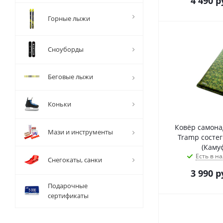
4 490
р
Горные лыжи
Сноуборды
Беговые лыжи
Коньки
Ковёр самон
Мази и инструменты
Tramp состе
(Каму
Есть в на
Снегокаты, санки
3 990
р
Подарочные
сертификаты