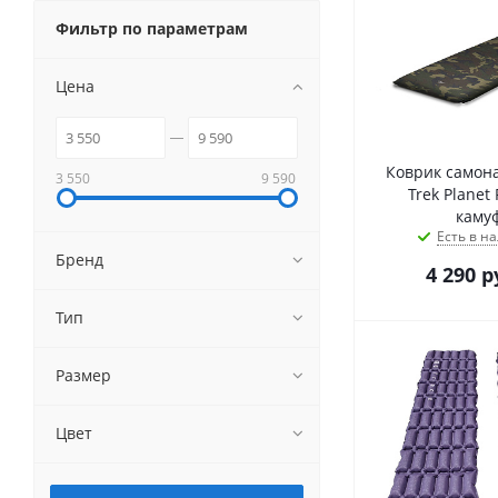
Фильтр по параметрам
Цена
Коврик самон
3 550
9 590
Trek Planet 
каму
Есть в на
Бренд
4 290
р
Тип
Размер
Цвет