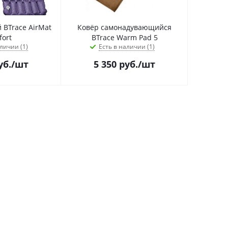
 BTrace AirMat
Ковёр самонадувающийся
ort
BTrace Warm Pad 5
личии (1)
Есть в наличии (1)
уб.
/шт
5 350
руб.
/шт