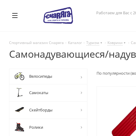
Работаем для Вас с 2
Спортивный магазин Снаряга
-
Каталог
-
Туризм
-
Коврики
-
Са
Самонадувающиеся/наду
По популярности (в
Велосипеды
Самокаты
Скейтборды
Ролики