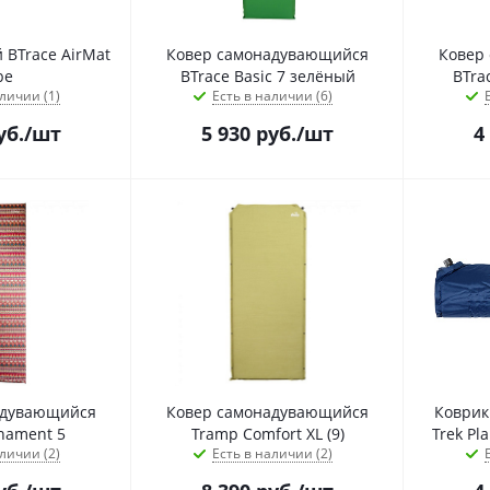
 BTrace AirMat
Ковер самонадувающийся
Ковер
be
BTrace Basic 7 зелёный
BTra
личии (1)
Есть в наличии (6)
уб.
/шт
5 930
руб.
/шт
4
адувающийся
Ковер самонадувающийся
Коврик
nament 5
Tramp Comfort XL (9)
Trek Pl
личии (2)
Есть в наличии (2)