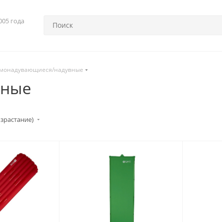
005 года
монадувающиеся/надувные
вные
озрастание)