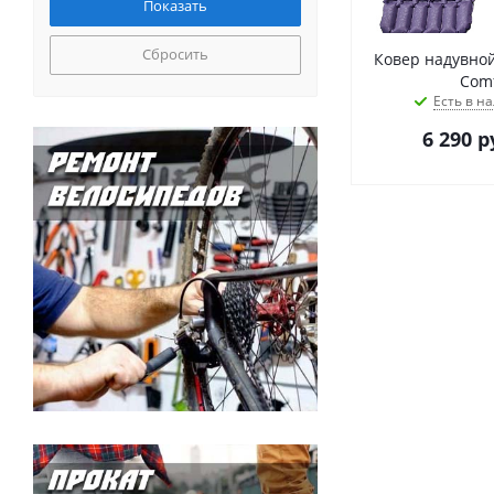
Сбросить
Ковер надувной
Comf
Есть в на
6 290
р