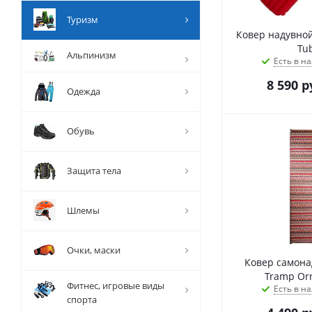
Туризм
Ковер надувной
Tu
Альпинизм
Есть в на
8 590
р
Одежда
Обувь
Защита тела
Шлемы
Очки, маски
Ковер самон
Tramp Or
Фитнес, игровые виды
Есть в на
спорта