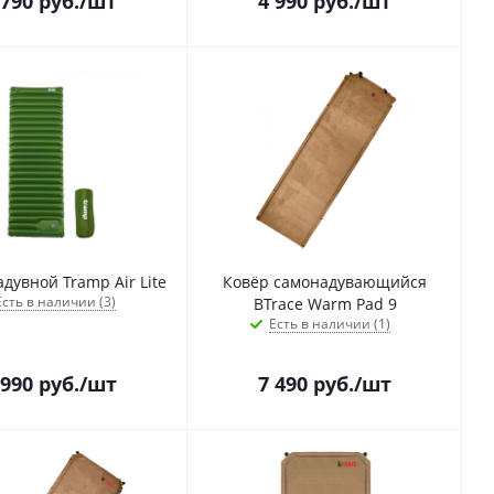
 790
руб.
/шт
4 990
руб.
/шт
Ковер надувной Tramp Air Lite
Ковёр самонадувающийся
Есть в наличии (3)
BTrace Warm Pad 9
Есть в наличии (1)
 990
руб.
/шт
7 490
руб.
/шт