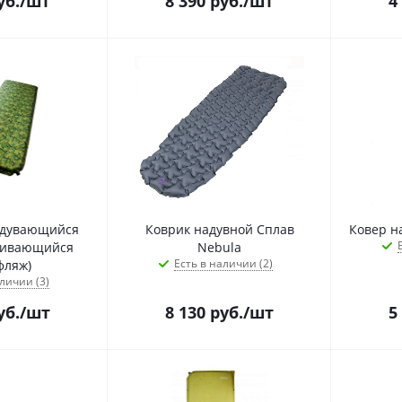
уб.
/шт
8 390
руб.
/шт
4
адувающийся
Коврик надувной Сплав
гивающийся
Nebula
Есть в наличии (2)
фляж)
личии (3)
уб.
/шт
8 130
руб.
/шт
5