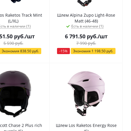
s Raketos Track Mint
Шлем Alpina Zupo Light-Rose
(L/XL)
Matt (46-48)
Есть в наличии (1)
Есть в наличии (1)
51.50
руб.
/шт
6 791.50
руб.
/шт
5 590
руб.
7 990
руб.
Экономия
838.50
руб.
-
15
%
Экономия
1 198.50
руб.
ott Chase 2 Plus rich
Шлем Los Raketos Energy Rose