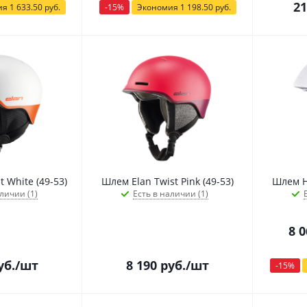
21
ия
1 633.50
руб.
-
15
%
Экономия
1 198.50
руб.
 White (49-53)
Шлем Elan Twist Pink (49-53)
Шлем H
личии (1)
Есть в наличии (1)
8 0
уб.
/шт
8 190
руб.
/шт
-
15
%