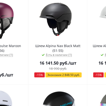
pulse Maroon
Шлем Alpina Nax Black Matt
Шлем Al
56)
(51-55)
личии (1)
Есть в наличии (1)
16 141.50
руб.
/шт
16 
18 990
руб.
уб.
/шт
-
15
%
Экономия
2 848.50
руб.
-
15
%