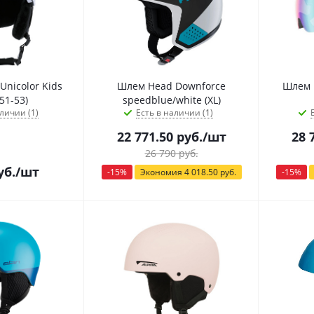
Unicolor Kids
Шлем Head Downforce
Шлем 
51-53)
speedblue/white (XL)
личии (1)
Есть в наличии (1)
22 771.50
руб.
/шт
28 
26 790
руб.
уб.
/шт
-
15
%
Экономия
4 018.50
руб.
-
15
%