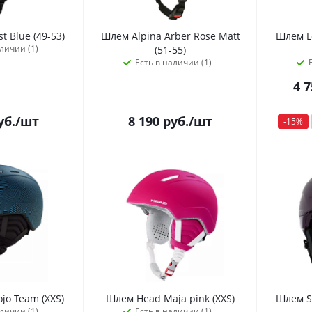
t Blue (49-53)
Шлем Alpina Arber Rose Matt
Шлем Lo
личии (1)
(51-55)
Есть в наличии (1)
4 7
уб.
/шт
8 190
руб.
/шт
-
15
%
o Team (XXS)
Шлем Head Maja pink (XXS)
Шлем Sc
личии (1)
Есть в наличии (1)