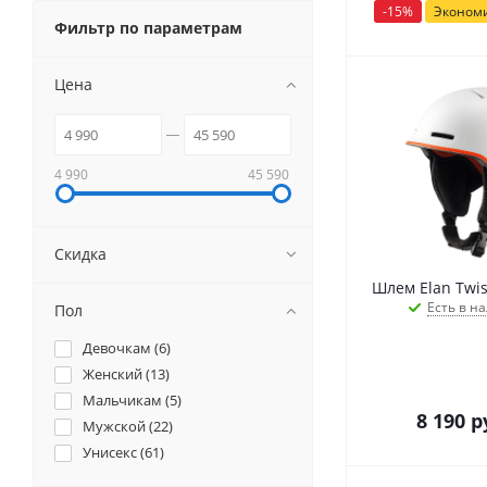
-
15
%
Эконом
Фильтр по параметрам
Цена
4 990
45 590
Скидка
Шлем Elan Twist
Есть в на
Пол
Девочкам (
6
)
Женский (
13
)
Мальчикам (
5
)
8 190
р
Мужской (
22
)
Унисекс (
61
)