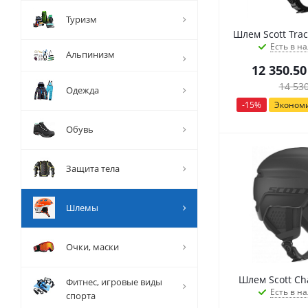
Туризм
Шлем Scott Track
Есть в на
Альпинизм
12 350.50
14 53
Одежда
-
15
%
Эконом
Обувь
Защита тела
Шлемы
Очки, маски
Фитнес, игровые виды
Есть в на
спорта