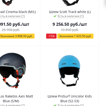
ad Cinema black (M/L)
Шлем Scott Track white (L)
Есть в наличии (1)
Есть в наличии (1)
091.50
руб.
/шт
9 256.50
руб.
/шт
25 990
руб.
10 890
руб.
Экономия
3 898.50
руб.
-
15
%
Экономия
1 633.50
руб.
os Raketos Axis Matt
Шлем ProSurf Unicolor Kids
Blue (S/M)
Blue (52-53)
Есть в наличии (1)
Есть в наличии (1)