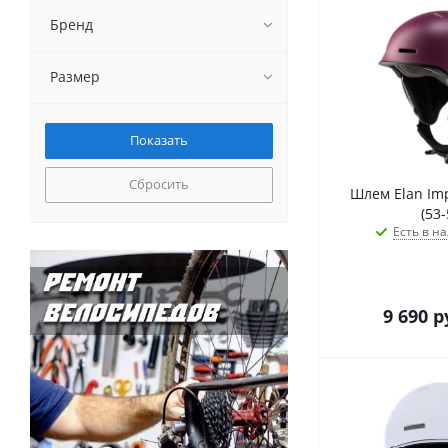
Бренд
Размер
Сбросить
Шлем Elan Im
(53-
Есть в на
9 690
р