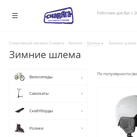
Работаем для Вас с 2
Спортивный магазин Снаряга
-
Каталог
-
Шлемы
-
Зимние шлема
Зимние шлема
По популярности (в
Велосипеды
Самокаты
Скейтборды
Ролики