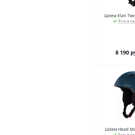
Шлем Elan Twis
Есть в на
8 190
р
Шлем Head Moj
Есть в на