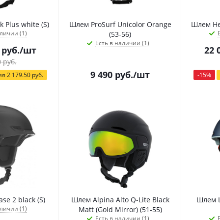
 Plus white (S)
Шлем ProSurf Unicolor Orange
Шлем He
личии (1)
(53-56)
Есть в наличии (1)
руб.
/шт
22 
0
руб.
9 490
руб.
/шт
ия
2 179.50
руб.
-
15
%
Шлем Scott Chase 2 black (S)
Шлем Alpina Alto Q-Lite Black
Шлем L
личии (1)
Matt (Gold Mirror) (51-55)
Есть в наличии (1)