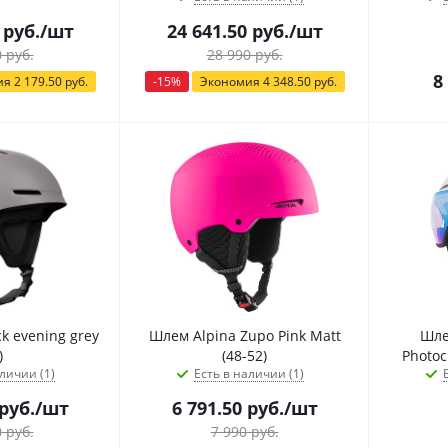
руб.
/шт
24 641.50
руб.
/шт
0
руб.
28 990
руб.
8
ия
2 179.50
руб.
-
15
%
Экономия
4 348.50
руб.
k evening grey
Шлем Alpina Zupo Pink Matt
Шле
)
(48-52)
Photoc
личии (1)
Есть в наличии (1)
руб.
/шт
6 791.50
руб.
/шт
0
руб.
7 990
руб.