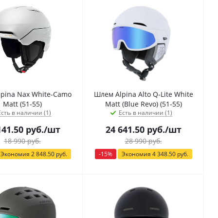
pina Nax White-Camo
Шлем Alpina Alto Q-Lite White
Matt (51-55)
Matt (Blue Revo) (51-55)
Есть в наличии (1)
Есть в наличии (1)
141.50
руб.
/шт
24 641.50
руб.
/шт
18 990
руб.
28 990
руб.
Экономия
2 848.50
руб.
-
15
%
Экономия
4 348.50
руб.