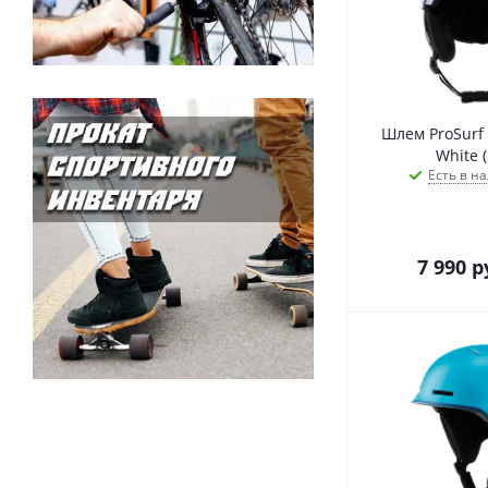
Шлем ProSurf 
White (
Есть в на
7 990
р