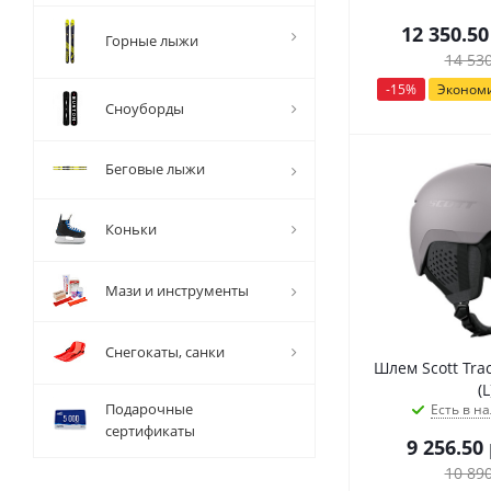
12 350.50
Горные лыжи
14 53
-
15
%
Эконом
Сноуборды
Беговые лыжи
Коньки
Мази и инструменты
Снегокаты, санки
Шлем Scott Trac
(L
Подарочные
Есть в на
сертификаты
9 256.50
10 89