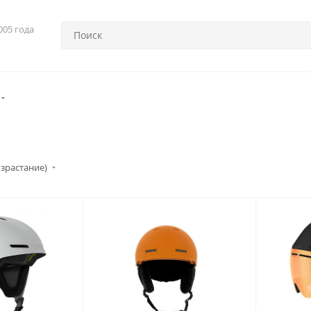
005 года
озрастание)