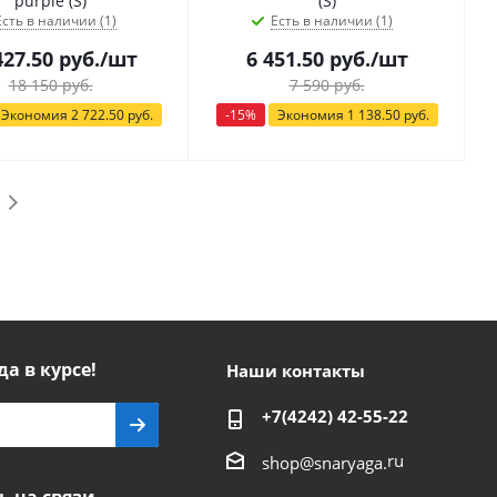
purple (S)
(S)
Есть в наличии (1)
Есть в наличии (1)
427.50
руб.
/шт
6 451.50
руб.
/шт
18 150
руб.
7 590
руб.
Экономия
2 722.50
руб.
-
15
%
Экономия
1 138.50
руб.
да в курсе!
Наши контакты
+7(4242) 42-55-22
ru
shop@snaryaga.