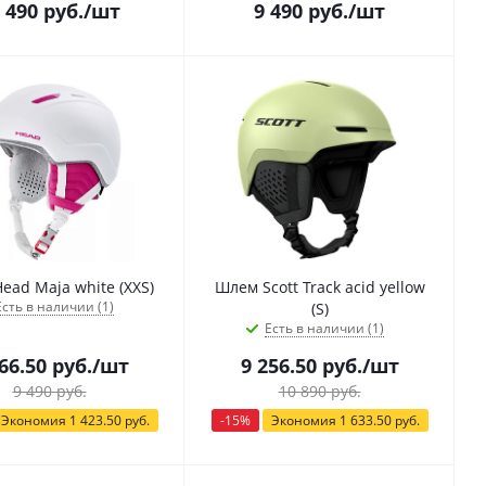
 490
руб.
/шт
9 490
руб.
/шт
ead Maja white (XXS)
Шлем Scott Track acid yellow
Есть в наличии (1)
(S)
Есть в наличии (1)
66.50
руб.
/шт
9 256.50
руб.
/шт
9 490
руб.
10 890
руб.
Экономия
1 423.50
руб.
-
15
%
Экономия
1 633.50
руб.