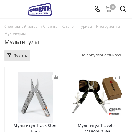
0
Спортивный магазин Снаряга
-
Каталог
-
Туризм
-
Инструменты
-
Мультитулы
Мультитулы
По популярности (возрастание)
Фильтр
Мультитул Track Steel
Мультитул Traveler
Hook
MT846H2-8G