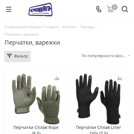
0
Спортивный магазин Снаряга
-
Каталог
-
Одежда
-
Перчатки, варежки
Перчатки, варежки
По популярности (возрастание)
Фильтр
Перчатки Сплав Rope
Перчатки Сплав Liner
(8.5)
Oda (7.5)