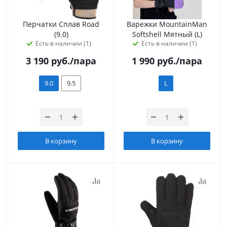
Перчатки Сплав Road
Варежки MountainMan
(9.0)
Softshell Мятный (L)
Есть в наличии (1)
Есть в наличии (1)
3 190
руб.
/пара
1 990
руб.
/пара
9.0
9.5
L
В корзину
В корзину