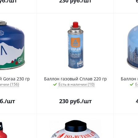
уб.
/шт
230
руб.
/шт
 Goraa 230 гр
Баллон газовый Сплав 220 гр
Баллон 
ичии (156)
Есть в наличии (10)
Е
б.
/шт
230
руб.
/шт