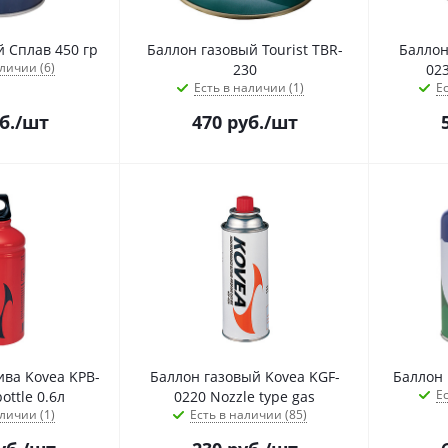
 Сплав 450 гр
Баллон газовый Tourist TBR-
Баллон
личии (6)
230
023
Есть в наличии (1)
Ес
б.
/шт
470
руб.
/шт
ива Kovea KPB-
Баллон газовый Kovea KGF-
Баллон 
Ес
ottle 0.6л
0220 Nozzle type gas
личии (1)
Есть в наличии (85)