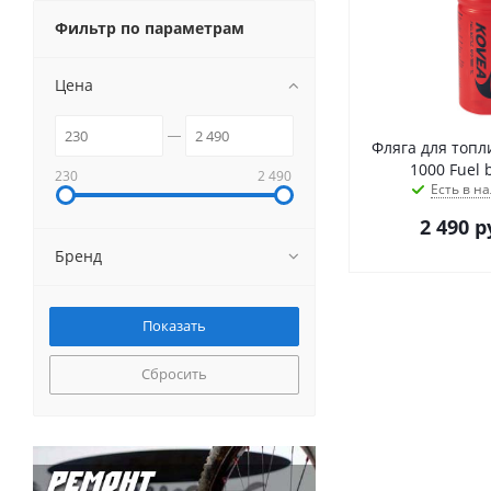
Фильтр по параметрам
Цена
Фляга для топл
1000 Fuel b
230
2 490
Есть в на
2 490
р
Бренд
Сбросить