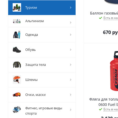
Туризм
Баллон газовый
Есть в на
Альпинизм
670
ру
Одежда
Обувь
Защита тела
Шлемы
Очки, маски
Фляга для топл
0600 Fuel b
Фитнес, игровые виды
Есть в на
спорта