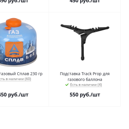
690
руб.
/шт
450
руб.
/шт
газовый Сплав 230 гр
Подставка Track Prop для
сть в наличии (60)
газового баллона
Есть в наличии (4)
450
руб.
/шт
550
руб.
/шт