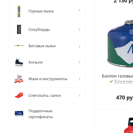
2 130
р
Горные лыжи
Сноуборды
Беговые лыжи
Коньки
Баллон газовый
Мази и инструменты
Есть в нал
Снегокаты, санки
470
ру
Подарочные
сертификаты