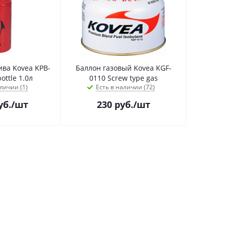
ива Kovea KPB-
Баллон газовый Kovea KGF-
ottle 1.0л
0110 Screw type gas
личии (1)
Есть в наличии (72)
уб.
/шт
230
руб.
/шт