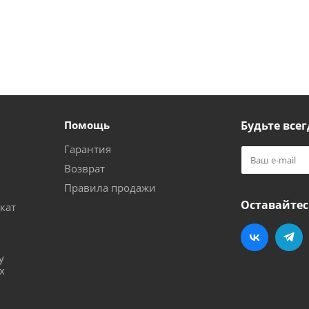
Помощь
Будьте всег
Гарантия
Возврат
Правила продажи
Оставайтес
кат
и
у
х