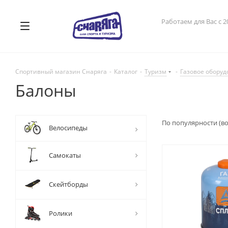
Работаем для Вас с 2
Спортивный магазин Снаряга
-
Каталог
-
Туризм
-
Газовое обору
Балоны
По популярности (в
Велосипеды
Самокаты
Скейтборды
Ролики