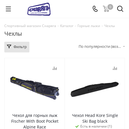
0
Спортивный магазин Снаряга
-
Каталог
-
Горные лыжи
-
Чехлы
Чехлы
По популярности (возрастание)
Фильтр
Чехол для горных лыж
Чехол Head Kore Single
Fischer With Boot Pocket
Ski Bag black
Есть в наличии (1)
Alpine Race