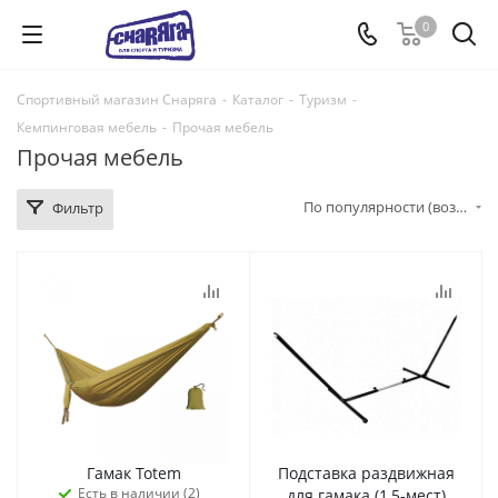
0
Спортивный магазин Снаряга
-
Каталог
-
Туризм
-
Кемпинговая мебель
-
Прочая мебель
Прочая мебель
По популярности (возрастание)
Фильтр
Гамак Totem
Подставка раздвижная
Есть в наличии (2)
для гамака (1,5-мест)