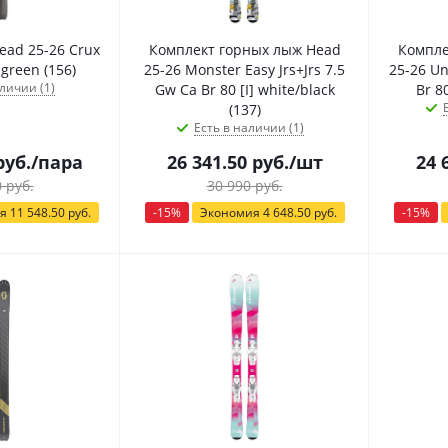
ad 25-26 Crux
Комплект горных лыж Head
Компле
-green (156)
25-26 Monster Easy Jrs+Jrs 7.5
25-26 Un
личии (1)
Gw Ca Br 80 [I] white/black
(137)
Есть в наличии (1)
уб.
/пара
26 341.50
руб.
/шт
24 
0
руб.
30 990
руб.
ия
11 548.50
руб.
-
15
%
Экономия
4 648.50
руб.
-
15
%