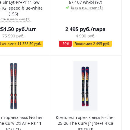
e.Slr Lyt-Pr+Pr 11 Gw
67-107 wh/bl (97)
Есть в наличии (1)
 [G] speed blue-white
(156)
Есть в наличии (1)
251.50
руб.
/шт
2 495
руб.
/пара
75 590
руб.
4 990
руб.
Экономия
11 338.50
руб.
-
50
%
Экономия
2 495
руб.
т горных лыж Fischer
Комплект горных лыж Fischer
he Curv Dti Ar + Rs 11
25-26 The Curv Jr Jrs+Fs 4 Ca
Pr (171)
Jrs (100)