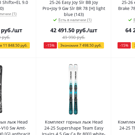
I Shiftx+EL 9.0
25-26 Easy Joy Slr BB Joy
25-26 
0)
Pro+Joy 9 Gw Slr BR 78 [H] light
Brake 78
личии (1)
blue (143)
Есть в наличии (1)
руб.
/шт
42 491.50
руб.
/шт
64 
0
руб.
49 990
руб.
ия
11 848.50
руб.
-
15
%
Экономия
7 498.50
руб.
-
15
%
ных лыж Head
Комплект горных лыж Head
Комплек
-V10 Sw Amt-
24-25 Supershape Team Easy
24-25 T
0 [G] anthracit
Jrs+Jrs 4.5 Gw Ca Br 80[I] white-