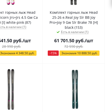
кт горных лыж Head
Комплект горных лыж Head
icorn Jrs+Jrs 4.5 Gw Ca
25-26 e.Real Joy Slr BB Joy
Br 80 [I] white-pink (87)
Pro+Joy 9 Gw Slr Brake 78 [H]
Есть в наличии (1)
black (153)
Есть в наличии (1)
641.50
руб.
/шт
61 701.50
руб.
/шт
28 990
руб.
72 590
руб.
Экономия
4 348.50
руб.
-
15
%
Экономия
10 888.50
руб.