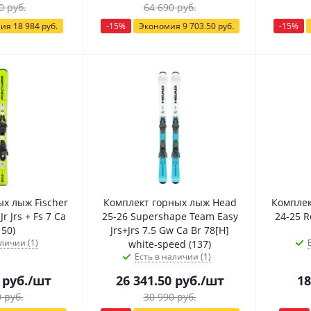
0
руб.
64 690
руб.
мия
18 984
руб.
-
15
%
Экономия
9 703.50
руб.
-
15
%
х лыж Fischer
Комплект горных лыж Head
Комплек
r Jrs + Fs 7 Ca
25-26 Supershape Team Easy
24-25 Rc
150)
Jrs+Jrs 7.5 Gw Ca Br 78[H]
личии (1)
white-speed (137)
Есть в наличии (1)
руб.
/шт
26 341.50
руб.
/шт
18
0
руб.
30 990
руб.