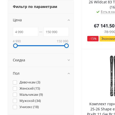
26 Wildcat 83 T
Фильтр по параметрам
(16
Есть в на
Цена
67 141.50
78 99
-
15
%
Эконом
4 990
150 990
Скидка
Пол
Девочкам (
3
)
Женский (
15
)
Мальчикам (
9
)
Мужской (
34
)
Комплект гор
Унисекс (
18
)
25-26 Shape e
Pr+Pr 11 Gw Br 9