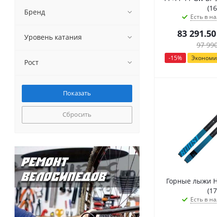
(16
Бренд
Есть в на
83 291.50
Уровень катания
97 99
-
15
%
Эконом
Рост
Сбросить
Горные лыжи H
(17
Есть в на