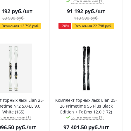
Есть в наличии (1)
 192
руб.
/шт
91 192
руб.
/шт
63 990
руб.
113 990
руб.
Экономия
12 798
руб.
-
20
%
Экономия
22 798
руб.
т горных лыж Elan 25-
Комплект горных лыж Elan 25-
metime N°2 SX+EL 9.0
26 Primetime 55 Plus Black
White (165)
Edition + Fx Emx 12.0 (172)
Есть в наличии (1)
Есть в наличии (1)
096.50
руб.
/шт
97 401.50
руб.
/шт