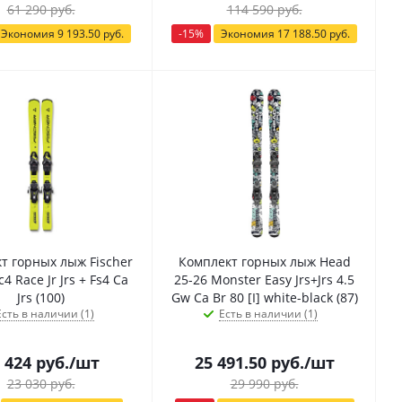
61 290
руб.
114 590
руб.
Экономия
9 193.50
руб.
-
15
%
Экономия
17 188.50
руб.
т горных лыж Fischer
Комплект горных лыж Head
4 Race Jr Jrs + Fs4 Ca
25-26 Monster Easy Jrs+Jrs 4.5
Jrs (100)
Gw Ca Br 80 [I] white-black (87)
Есть в наличии (1)
Есть в наличии (1)
 424
руб.
/шт
25 491.50
руб.
/шт
23 030
руб.
29 990
руб.