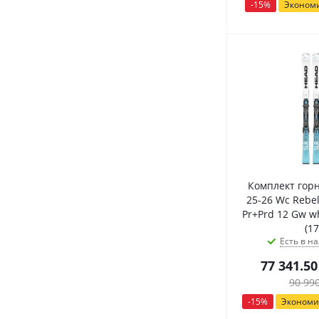
-
15
%
Эконом
Комплект гор
25-26 Wc Rebels
Pr+Prd 12 Gw w
(17
Есть в на
77 341.50
90 99
-
15
%
Эконом