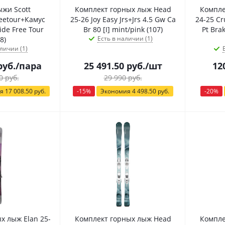
жи Scott
Комплект горных лыж Head
Компле
eetour+Камус
25-26 Joy Easy Jrs+Jrs 4.5 Gw Ca
24-25 Cr
ide Free Tour
Br 80 [I] mint/pink (107)
Pt Bra
Есть в наличии (1)
8)
личии (1)
уб.
/пара
25 491.50
руб.
/шт
12
0
руб.
29 990
руб.
ия
17 008.50
руб.
-
15
%
Экономия
4 498.50
руб.
-
20
%
х лыж Elan 25-
Комплект горных лыж Head
Компле