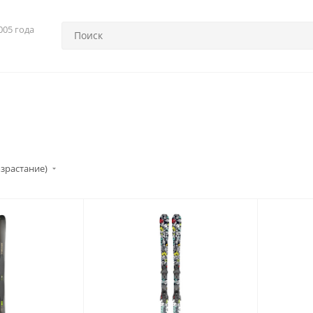
005 года
озрастание)