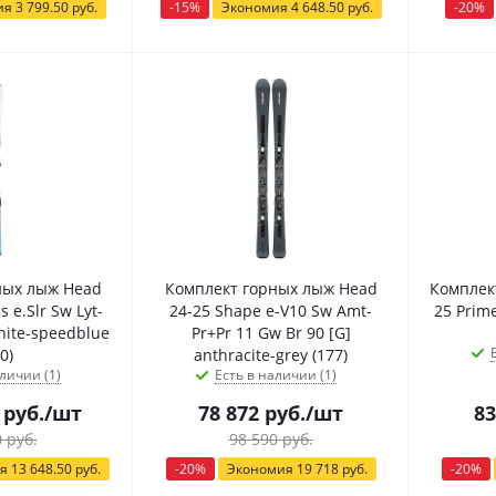
ия
3 799.50
руб.
-
15
%
Экономия
4 648.50
руб.
-
20
%
ных лыж Head
Комплект горных лыж Head
Комплек
 e.Slr Sw Lyt-
24-25 Shape e-V10 Sw Amt-
25 Prime
hite-speedblue
Pr+Pr 11 Gw Br 90 [G]
0)
anthracite-grey (177)
личии (1)
Есть в наличии (1)
руб.
/шт
78 872
руб.
/шт
83
0
руб.
98 590
руб.
ия
13 648.50
руб.
-
20
%
Экономия
19 718
руб.
-
20
%