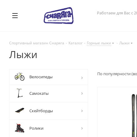
Работаем для Вас с 2
Спортивный магазин Снаряга
-
Каталог
-
Горные лыжи
-
Лыжи
Лыжи
По популярности (в
Велосипеды
Самокаты
Скейтборды
Ролики