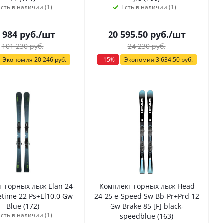
Есть в наличии (1)
Есть в наличии (1)
 984
руб.
/шт
20 595.50
руб.
/шт
101 230
руб.
24 230
руб.
Экономия
20 246
руб.
-
15
%
Экономия
3 634.50
руб.
т горных лыж Elan 24-
Комплект горных лыж Head
etime 22 Ps+El10.0 Gw
24-25 e-Speed Sw Bb-Pr+Prd 12
Blue (172)
Gw Brake 85 [F] black-
Есть в наличии (1)
speedblue (163)