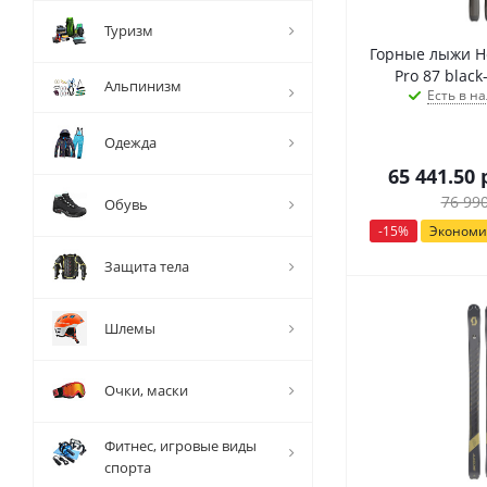
Туризм
Горные лыжи He
Pro 87 black
Альпинизм
Есть в на
Одежда
65 441.50
р
76 99
Обувь
-
15
%
Эконом
Защита тела
Шлемы
Очки, маски
Фитнес, игровые виды
спорта