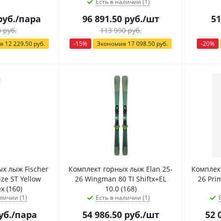
Есть в наличии (1)
уб.
/пара
96 891.50
руб.
/шт
51
0
руб.
113 990
руб.
ия
12 229.50
руб.
-
15
%
Экономия
17 098.50
руб.
-
20
%
х лыж Fischer
Комплект горных лыж Elan 25-
Комплек
ze ST Yellow
26 Wingman 80 TI Shiftx+EL
26 Pri
x (160)
10.0 (168)
личии (1)
Есть в наличии (1)
уб.
/пара
54 986.50
руб.
/шт
52 