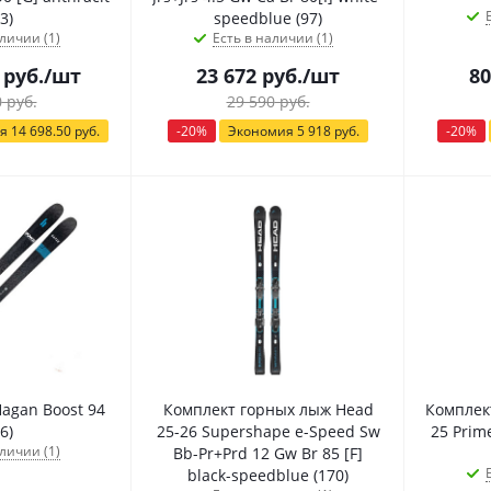
3)
speedblue (97)
личии (1)
Есть в наличии (1)
руб.
/шт
23 672
руб.
/шт
80
0
руб.
29 590
руб.
ия
14 698.50
руб.
-
20
%
Экономия
5 918
руб.
-
20
%
agan Boost 94
Комплект горных лыж Head
Комплек
6)
25-26 Supershape e-Speed Sw
25 Prim
личии (1)
Bb-Pr+Prd 12 Gw Br 85 [F]
black-speedblue (170)