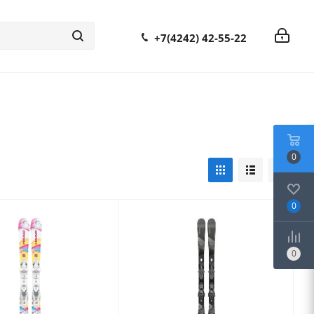
+7(4242) 42-55-22
0
0
0