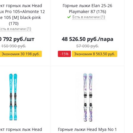
кт горных лыж Head
Горные лыжи Elan 25-26
ux Pro 105+Almonte 12
Playmaker 87 (176)
Есть в наличии (1)
ke 105 [M] black-pink
(170)
Есть в наличии (1)
0 792
руб.
/шт
48 526.50
руб.
/пара
150 990
руб.
57 090
руб.
Экономия
30 198
руб.
-
15
%
Экономия
8 563.50
руб.
кт горных лыж Head
Горные лыжи Head Mya No 1