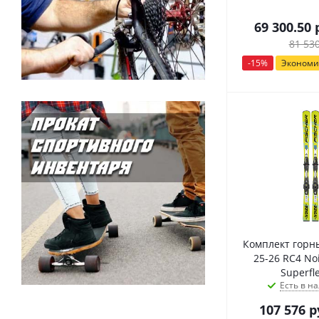
69 300.50
р
81 53
-
15
%
Эконом
Комплект горны
25-26 RС4 Noi
Superfle
Есть в на
107 576
р