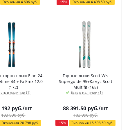
Экономия
4 606
руб.
-
15
%
Экономия
4 498.50
руб.
т горных лыж Elan 24-
Горные лыжи Scott W's
time 44 + Fx Emx 12.0
Superguide 95+Камус Scott
(172)
Multifit (168)
Есть в наличии (1)
Есть в наличии (1)
 192
руб.
/шт
88 391.50
руб.
/шт
103 990
руб.
103 990
руб.
Экономия
20 798
руб.
-
15
%
Экономия
15 598.50
руб.