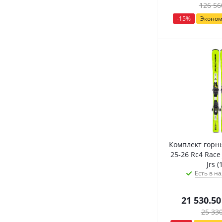
126 56
-
15
%
Эконо
Комплект горны
25-26 Rc4 Race J
Jrs (
Есть в на
21 530.50
25 33