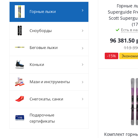
Горные лы
Горные лыжи
Superguide Fr
Scott Supergu
(17
Есть в на
Сноуборды
96 381.50
р
Беговые лыжи
113 39
-
15
%
Эконом
Коньки
Мази и инструменты
Снегокаты, санки
Подарочные
сертификаты
Комплект горны