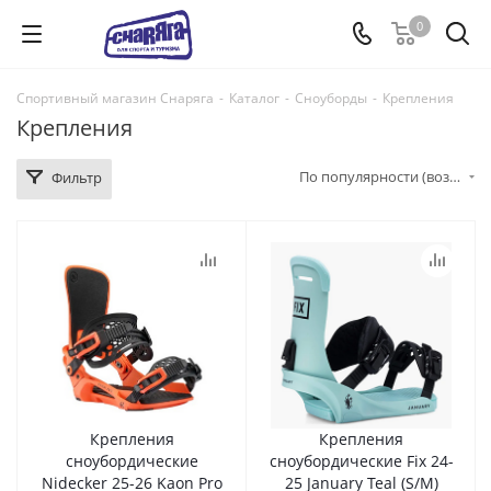
0
Спортивный магазин Снаряга
-
Каталог
-
Сноуборды
-
Крепления
Крепления
По популярности (возрастание)
Фильтр
Крепления
Крепления
сноубордические
сноубордические Fix 24-
Nidecker 25-26 Kaon Pro
25 January Teal (S/M)