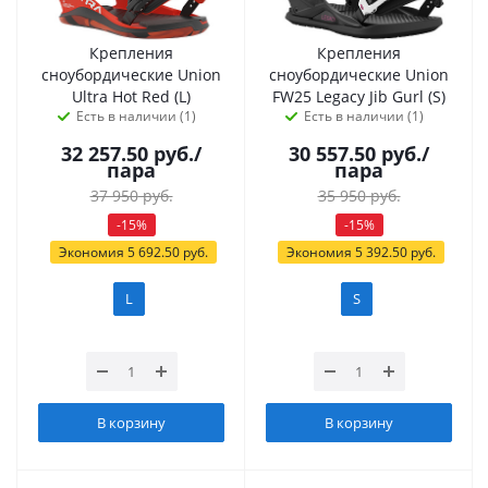
Крепления
Крепления
сноубордические Union
сноубордические Union
Ultra Hot Red (L)
FW25 Legacy Jib Gurl (S)
Есть в наличии (1)
Есть в наличии (1)
32 257.50
руб.
/
30 557.50
руб.
/
пара
пара
37 950
руб.
35 950
руб.
-
15
%
-
15
%
Экономия
5 692.50
руб.
Экономия
5 392.50
руб.
L
S
В корзину
В корзину