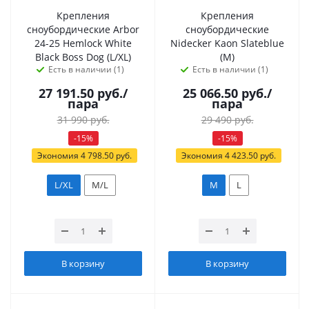
Крепления
Крепления
сноубордические Arbor
сноубордические
24-25 Hemlock White
Nidecker Kaon Slateblue
Black Boss Dog (L/XL)
(M)
Есть в наличии (1)
Есть в наличии (1)
27 191.50
руб.
/
25 066.50
руб.
/
пара
пара
31 990
руб.
29 490
руб.
-
15
%
-
15
%
Экономия
4 798.50
руб.
Экономия
4 423.50
руб.
L/XL
M/L
M
L
В корзину
В корзину