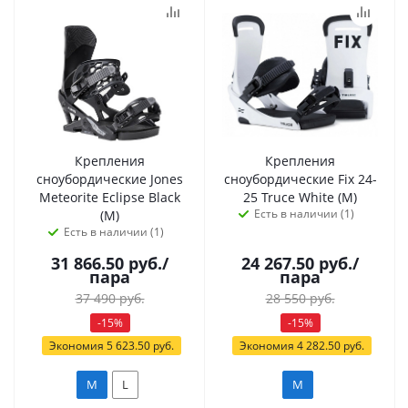
Крепления
Крепления
сноубордические Jones
сноубордические Fix 24-
Meteorite Eclipse Black
25 Truce White (M)
Есть в наличии (1)
(M)
Есть в наличии (1)
31 866.50
руб.
/
24 267.50
руб.
/
пара
пара
37 490
руб.
28 550
руб.
-
15
%
-
15
%
Экономия
5 623.50
руб.
Экономия
4 282.50
руб.
M
L
M