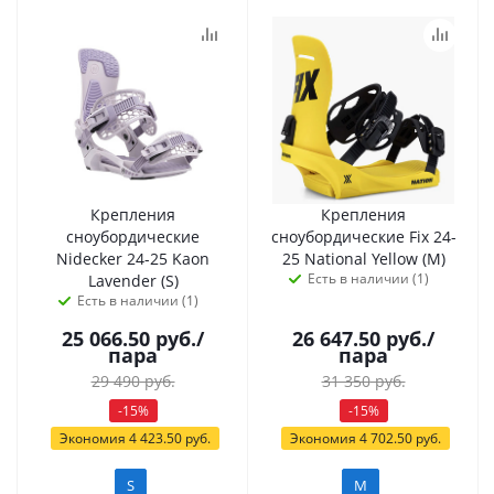
Крепления
Крепления
сноубордические
сноубордические Fix 24-
Nidecker 24-25 Kaon
25 National Yellow (M)
Есть в наличии (1)
Lavender (S)
Есть в наличии (1)
25 066.50
руб.
/
26 647.50
руб.
/
пара
пара
29 490
руб.
31 350
руб.
-
15
%
-
15
%
Экономия
4 423.50
руб.
Экономия
4 702.50
руб.
S
M