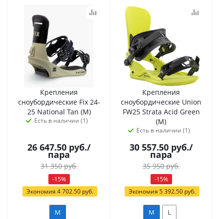
Крепления
Крепления
сноубордические Fix 24-
сноубордические Union
25 National Tan (M)
FW25 Strata Acid Green
Есть в наличии (1)
(M)
Есть в наличии (1)
26 647.50
руб.
/
30 557.50
руб.
/
пара
пара
31 350
руб.
35 950
руб.
-
15
%
-
15
%
Экономия
4 702.50
руб.
Экономия
5 392.50
руб.
M
M
L