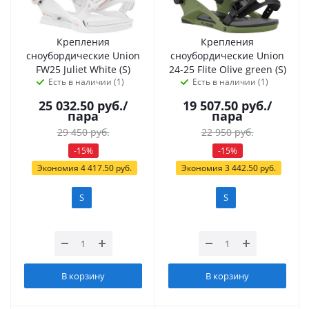
Крепления
Крепления
сноубордические Union
сноубордические Union
FW25 Juliet White (S)
24-25 Flite Olive green (S)
Есть в наличии (1)
Есть в наличии (1)
25 032.50
руб.
/
19 507.50
руб.
/
пара
пара
29 450
руб.
22 950
руб.
-
15
%
-
15
%
Экономия
4 417.50
руб.
Экономия
3 442.50
руб.
S
S
В корзину
В корзину