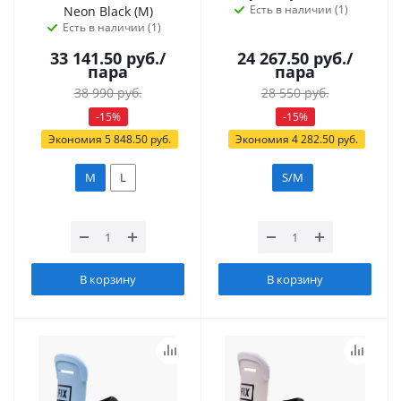
Есть в наличии (1)
Neon Black (M)
Есть в наличии (1)
33 141.50
руб.
/
24 267.50
руб.
/
пара
пара
38 990
руб.
28 550
руб.
-
15
%
-
15
%
Экономия
5 848.50
руб.
Экономия
4 282.50
руб.
M
L
S/M
В корзину
В корзину