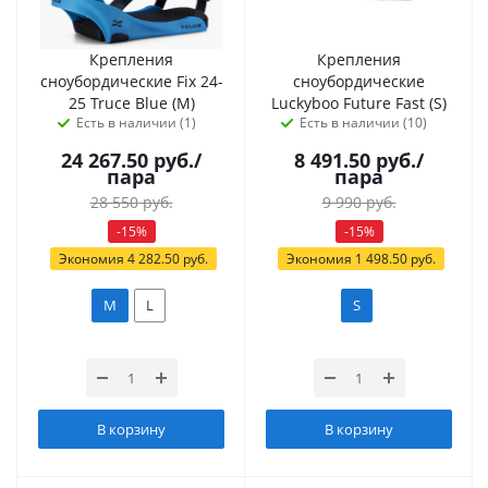
Крепления
Крепления
сноубордические Fix 24-
сноубордические
25 Truce Blue (M)
Luckyboo Future Fast (S)
Есть в наличии (1)
Есть в наличии (10)
24 267.50
руб.
/
8 491.50
руб.
/
пара
пара
28 550
руб.
9 990
руб.
-
15
%
-
15
%
Экономия
4 282.50
руб.
Экономия
1 498.50
руб.
M
L
S
В корзину
В корзину