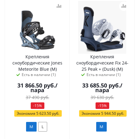
Крепления
Крепления
сноубордические Jones
сноубордические Fix 24-
Meteorite Blue (M)
25 Peak + (Dusk) (M)
Есть в наличии (1)
Есть в наличии (1)
31 866.50
руб.
/
33 685.50
руб.
/
пара
пара
37 490
руб.
39 630
руб.
-
15
%
-
15
%
Экономия
5 623.50
руб.
Экономия
5 944.50
руб.
M
L
M