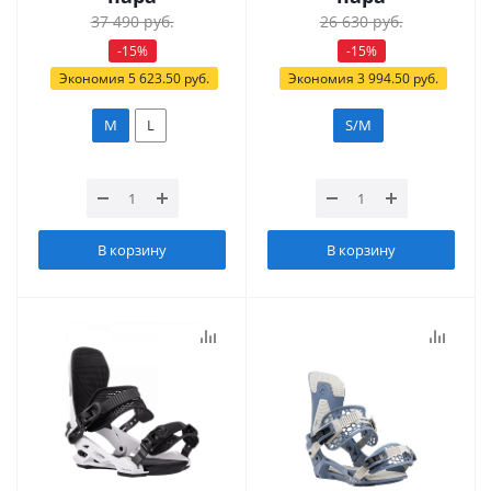
37 490
руб.
26 630
руб.
-
15
%
-
15
%
Экономия
5 623.50
руб.
Экономия
3 994.50
руб.
M
L
S/M
В корзину
В корзину