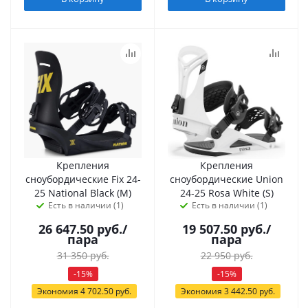
Крепления
Крепления
сноубордические Fix 24-
сноубордические Union
25 National Black (M)
24-25 Rosa White (S)
Есть в наличии (1)
Есть в наличии (1)
26 647.50
руб.
/
19 507.50
руб.
/
пара
пара
31 350
руб.
22 950
руб.
-
15
%
-
15
%
Экономия
4 702.50
руб.
Экономия
3 442.50
руб.