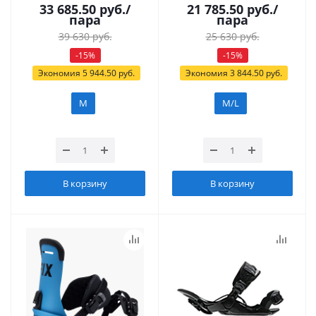
33 685.50
руб.
/
21 785.50
руб.
/
пара
пара
39 630
руб.
25 630
руб.
-
15
%
-
15
%
Экономия
5 944.50
руб.
Экономия
3 844.50
руб.
M
M/L
В корзину
В корзину