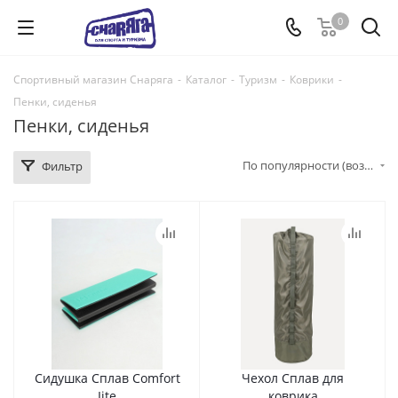
0
Спортивный магазин Снаряга
-
Каталог
-
Туризм
-
Коврики
-
Пенки, сиденья
Пенки, сиденья
По популярности (возрастание)
Фильтр
Сидушка Сплав Comfort
Чехол Сплав для
Iite
коврика